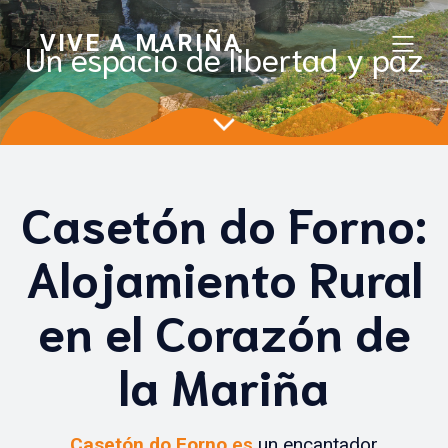
VIVE A MARIÑA
Un espacio de libertad y paz
Casetón do Forno:
Alojamiento Rural
en el Corazón de
la Mariña
Casetón do Forno
es
un encantador