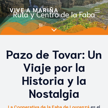
VIVE A MARIÑA
Ruta y Centro de la Faba
Pazo de Tovar: Un
Viaje por la
Historia y la
Nostalgia
La Cooperativa de la Faba de Lourenzá
es el