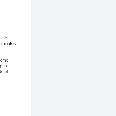
a de
s minutos
torno
 para
do el