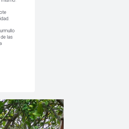
o mismo.
dote
idad.
murmullo
 de las
a