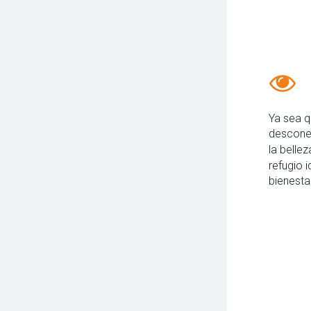
Ya sea q
desconec
la bellez
refugio 
bienestar